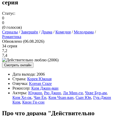
серия
Статус:
0
0
(
0
голосов)
Сериалы
/
Завершён
/
Драма
/
Комедия
/
Мелодрама
/
Романтика
Обновлено (06.08.2026)
34 серия
7,2
7,4
Смотреть онлайн
Дата выхода:
2006
Страна:
Корея Южная
Озвучка:
Korean Craze
Режиссер:
Ким Джин-ман
Актеры:
Юджин
,
Рю Джин
,
Ли Мин-ги
,
Чхве Бур-ам
,
Ким Хе-ок
,
Чан Ён
,
Ким Чхан-ван
,
Сын Юн
,
Гук-Джин
Ким
,
Квон Ги-сон
Про что дорама "Действительно