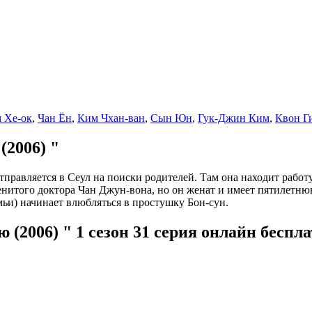
 Хе-ок
,
Чан Ён
,
Ким Чхан-ван
,
Сын Юн
,
Гук-Джин Ким
,
Квон Г
(2006) "
правляется в Сеул на поиски родителей. Там она находит работу
менитого доктора Чан Джун-вона, но он женат и имеет пятилетн
мьи) начинает влюбляться в простушку Бон-сун.
(2006) " 1 сезон 31 серия онлайн беспла