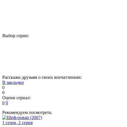
Выбор серии:
1
2
3
4
5
17
18
19
20
21
33
34
Расскажи друзьям о своих впечатлениях:
В закладки
0
0
Оцени сериал:
0
0
Рекомендуем посмотреть:
1 сезон, 2 серия