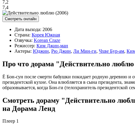
7,2
7,4
Смотреть онлайн
Дата выхода:
2006
Страна:
Корея Южная
Озвучка:
Korean Craze
Режиссер:
Ким Джин-ман
Актеры:
Юджин
,
Рю Джин
,
Ли Мин-ги
,
Чхве Бур-ам
,
Ким
Про что дорама "Действительно люблю 
Ё Бон-сун после смерти бабушки покидает родную деревню и от
президентской кухне. Она влюбляется в сына президента, зна
образовывается, когда Бон-ги (телохранитель президентской се
Смотреть дораму "Действительно люблю 
на Дорама Ленд
Плеер 1