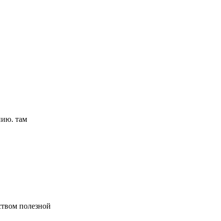
нию. там
ством полезной