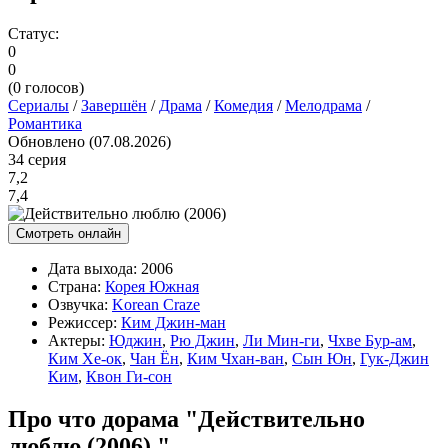
Статус:
0
0
(
0
голосов)
Сериалы
/
Завершён
/
Драма
/
Комедия
/
Мелодрама
/
Романтика
Обновлено (07.08.2026)
34 серия
7,2
7,4
Смотреть онлайн
Дата выхода:
2006
Страна:
Корея Южная
Озвучка:
Korean Craze
Режиссер:
Ким Джин-ман
Актеры:
Юджин
,
Рю Джин
,
Ли Мин-ги
,
Чхве Бур-ам
,
Ким Хе-ок
,
Чан Ён
,
Ким Чхан-ван
,
Сын Юн
,
Гук-Джин
Ким
,
Квон Ги-сон
Про что дорама "Действительно
люблю (2006) "