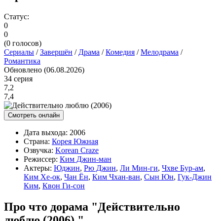
Статус:
0
0
(
0
голосов)
Сериалы
/
Завершён
/
Драма
/
Комедия
/
Мелодрама
/
Романтика
Обновлено (06.08.2026)
34 серия
7,2
7,4
Смотреть онлайн
Дата выхода:
2006
Страна:
Корея Южная
Озвучка:
Korean Craze
Режиссер:
Ким Джин-ман
Актеры:
Юджин
,
Рю Джин
,
Ли Мин-ги
,
Чхве Бур-ам
,
Ким Хе-ок
,
Чан Ён
,
Ким Чхан-ван
,
Сын Юн
,
Гук-Джин
Ким
,
Квон Ги-сон
Про что дорама "Действительно
люблю (2006) "