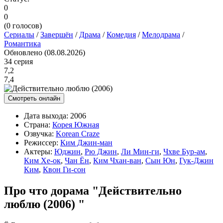
0
0
(
0
голосов)
Сериалы
/
Завершён
/
Драма
/
Комедия
/
Мелодрама
/
Романтика
Обновлено (08.08.2026)
34 серия
7,2
7,4
Смотреть онлайн
Дата выхода:
2006
Страна:
Корея Южная
Озвучка:
Korean Craze
Режиссер:
Ким Джин-ман
Актеры:
Юджин
,
Рю Джин
,
Ли Мин-ги
,
Чхве Бур-ам
,
Ким Хе-ок
,
Чан Ён
,
Ким Чхан-ван
,
Сын Юн
,
Гук-Джин
Ким
,
Квон Ги-сон
Про что дорама "Действительно
люблю (2006) "