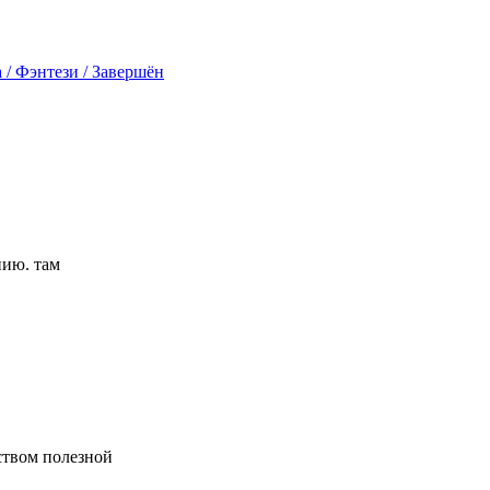
 / Фэнтези / Завершён
нию. там
ством полезной