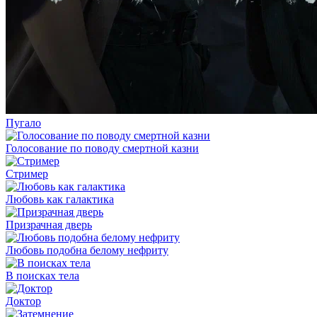
Пугало
Голосование по поводу смертной казни
Стример
Любовь как галактика
Призрачная дверь
Любовь подобна белому нефриту
В поисках тела
Доктор