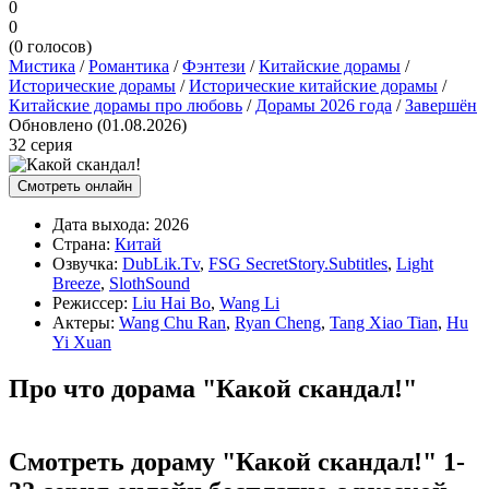
0
0
(
0
голосов)
Мистика
/
Романтика
/
Фэнтези
/
Китайские дорамы
/
Исторические дорамы
/
Исторические китайские дорамы
/
Китайские дорамы про любовь
/
Дорамы 2026 года
/
Завершён
Обновлено (01.08.2026)
32 серия
Смотреть онлайн
Дата выхода:
2026
Страна:
Китай
Озвучка:
DubLik.Tv
,
FSG SecretStory.Subtitles
,
Light
Breeze
,
SlothSound
Режиссер:
Liu Hai Bo
,
Wang Li
Актеры:
Wang Chu Ran
,
Ryan Cheng
,
Tang Xiao Tian
,
Hu
Yi Xuan
Про что дорама "Какой скандал!"
Смотреть дораму "Какой скандал!" 1-