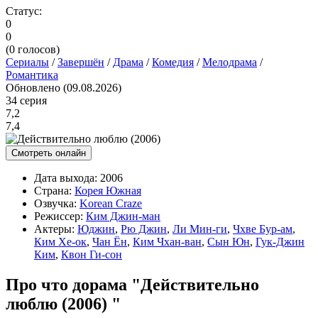
Статус:
0
0
(
0
голосов)
Сериалы
/
Завершён
/
Драма
/
Комедия
/
Мелодрама
/
Романтика
Обновлено (09.08.2026)
34 серия
7,2
7,4
Смотреть онлайн
Дата выхода:
2006
Страна:
Корея Южная
Озвучка:
Korean Craze
Режиссер:
Ким Джин-ман
Актеры:
Юджин
,
Рю Джин
,
Ли Мин-ги
,
Чхве Бур-ам
,
Ким Хе-ок
,
Чан Ён
,
Ким Чхан-ван
,
Сын Юн
,
Гук-Джин
Ким
,
Квон Ги-сон
Про что дорама "Действительно
люблю (2006) "