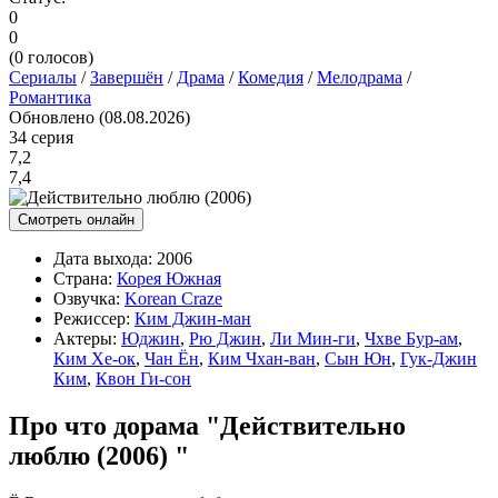
0
0
(
0
голосов)
Сериалы
/
Завершён
/
Драма
/
Комедия
/
Мелодрама
/
Романтика
Обновлено (08.08.2026)
34 серия
7,2
7,4
Смотреть онлайн
Дата выхода:
2006
Страна:
Корея Южная
Озвучка:
Korean Craze
Режиссер:
Ким Джин-ман
Актеры:
Юджин
,
Рю Джин
,
Ли Мин-ги
,
Чхве Бур-ам
,
Ким Хе-ок
,
Чан Ён
,
Ким Чхан-ван
,
Сын Юн
,
Гук-Джин
Ким
,
Квон Ги-сон
Про что дорама "Действительно
люблю (2006) "