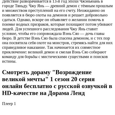
Действие разворачивается в 13-й год эпохи Чжэньюань в
городе Тяньду. Чжу Янь — древний демон с тёмным прошлым
и множеством преступлений на его счету. Неожиданно он
появляется в бюро охоты на демонов и решает добровольно
сдаться. Однако, вскоре он объявляет о желании помочь в
поимке водных призраков, которые похищают потом убивают
людей. Для успешного расследования Чжу Янь ставит
условие, чтобы его сопровождала Вэнь Сяо — дочь главы
бюро. В детстве Вэнь Сяо была спасена демоном, и с тех пор
она посвятила себя охоте на монстров, стремясь найти для них
справедливое наказание. Так начинается их совместное
приключение: великий демон и смелая Вэнь Сяо собирают
команду для борьбы с мистическими существами и поисков
истины.
Смотреть дораму "Возрождение
великой мечты" 1 сезон 20 серия
онлайн бесплатно с русской озвучкой в
HD-качестве на Дорама Ленд
Плеер 1