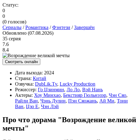
Статус:
0
0
(
0
голосов)
Сериалы
/
Романтика
/
Фэнтези
/
Завершён
Обновлено (07.08.2026)
35 серия
7.6
8.4
Смотреть онлайн
Дата выхода:
2024
Страна:
Китай
Озвучка:
DubLik.Tv
,
Lucky Production
Режиссер:
Го Цзинмин
,
Ло Ло
,
Вэй Нань
Актеры:
Хоу Минхао
,
Бекстияр Гюльнэзэр
,
Чэн Сяо
,
Райли Ван
,
Чэнь Дулин
,
Пэн Сяожань
,
Ай Ми
,
Тони
Ван
,
Цзо Е
,
Чэн Лэй
Про что дорама "Возрождение великой
мечты"