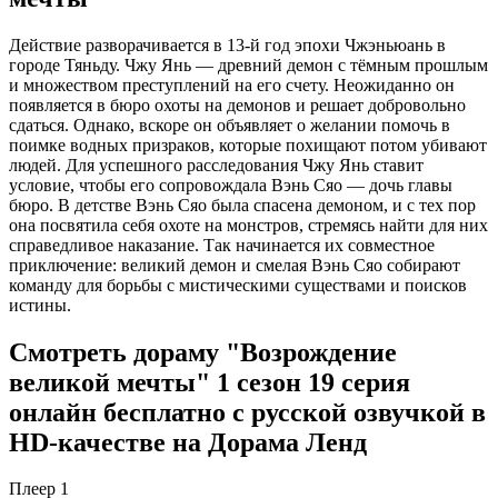
Действие разворачивается в 13-й год эпохи Чжэньюань в
городе Тяньду. Чжу Янь — древний демон с тёмным прошлым
и множеством преступлений на его счету. Неожиданно он
появляется в бюро охоты на демонов и решает добровольно
сдаться. Однако, вскоре он объявляет о желании помочь в
поимке водных призраков, которые похищают потом убивают
людей. Для успешного расследования Чжу Янь ставит
условие, чтобы его сопровождала Вэнь Сяо — дочь главы
бюро. В детстве Вэнь Сяо была спасена демоном, и с тех пор
она посвятила себя охоте на монстров, стремясь найти для них
справедливое наказание. Так начинается их совместное
приключение: великий демон и смелая Вэнь Сяо собирают
команду для борьбы с мистическими существами и поисков
истины.
Смотреть дораму "Возрождение
великой мечты" 1 сезон 19 серия
онлайн бесплатно с русской озвучкой в
HD-качестве на Дорама Ленд
Плеер 1