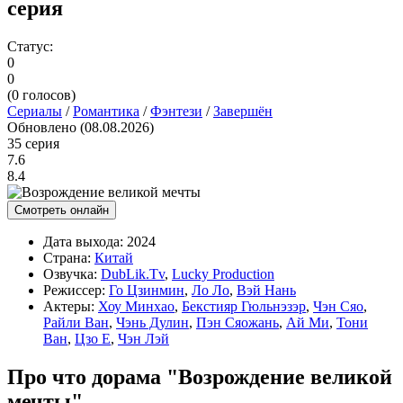
серия
Статус:
0
0
(
0
голосов)
Сериалы
/
Романтика
/
Фэнтези
/
Завершён
Обновлено (08.08.2026)
35 серия
7.6
8.4
Смотреть онлайн
Дата выхода:
2024
Страна:
Китай
Озвучка:
DubLik.Tv
,
Lucky Production
Режиссер:
Го Цзинмин
,
Ло Ло
,
Вэй Нань
Актеры:
Хоу Минхао
,
Бекстияр Гюльнэзэр
,
Чэн Сяо
,
Райли Ван
,
Чэнь Дулин
,
Пэн Сяожань
,
Ай Ми
,
Тони
Ван
,
Цзо Е
,
Чэн Лэй
Про что дорама "Возрождение великой
мечты"