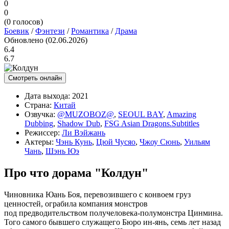
0
0
(
0
голосов)
Боевик
/
Фэнтези
/
Романтика
/
Драма
Обновлено (02.06.2026)
6.4
6.7
Смотреть онлайн
Дата выхода:
2021
Страна:
Китай
Озвучка:
@MUZOBOZ@
,
SEOUL BAY
,
Amazing
Dubbing
,
Shadow Dub
,
FSG Asian Dragons.Subtitles
Режиссер:
Ли Вэйжань
Актеры:
Чэнь Кунь
,
Цюй Чусяо
,
Чжоу Сюнь
,
Уильям
Чань
,
Шэнь Юэ
Про что дорама "Колдун"
Чиновника Юань Боя, перевозившего с конвоем груз
ценностей, ограбила компания монстров
под предводительством получеловека-полумонстра Цинмина.
Того самого бывшего служащего Бюро ин-янь, семь лет назад