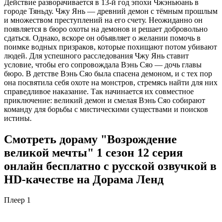
Действие разворачивается в 13-й год эпохи Чжэньюань в
городе Тяньду. Чжу Янь — древний демон с тёмным прошлым
и множеством преступлений на его счету. Неожиданно он
появляется в бюро охоты на демонов и решает добровольно
сдаться. Однако, вскоре он объявляет о желании помочь в
поимке водных призраков, которые похищают потом убивают
людей. Для успешного расследования Чжу Янь ставит
условие, чтобы его сопровождала Вэнь Сяо — дочь главы
бюро. В детстве Вэнь Сяо была спасена демоном, и с тех пор
она посвятила себя охоте на монстров, стремясь найти для них
справедливое наказание. Так начинается их совместное
приключение: великий демон и смелая Вэнь Сяо собирают
команду для борьбы с мистическими существами и поисков
истины.
Смотреть дораму "Возрождение
великой мечты" 1 сезон 12 серия
онлайн бесплатно с русской озвучкой в
HD-качестве на Дорама Ленд
Плеер 1