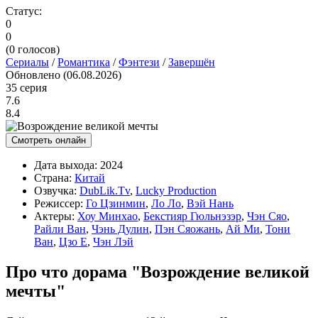
Статус:
0
0
(
0
голосов)
Сериалы
/
Романтика
/
Фэнтези
/
Завершён
Обновлено (06.08.2026)
35 серия
7.6
8.4
Смотреть онлайн
Дата выхода:
2024
Страна:
Китай
Озвучка:
DubLik.Tv
,
Lucky Production
Режиссер:
Го Цзинмин
,
Ло Ло
,
Вэй Нань
Актеры:
Хоу Минхао
,
Бекстияр Гюльнэзэр
,
Чэн Сяо
,
Райли Ван
,
Чэнь Дулин
,
Пэн Сяожань
,
Ай Ми
,
Тони
Ван
,
Цзо Е
,
Чэн Лэй
Про что дорама "Возрождение великой
мечты"