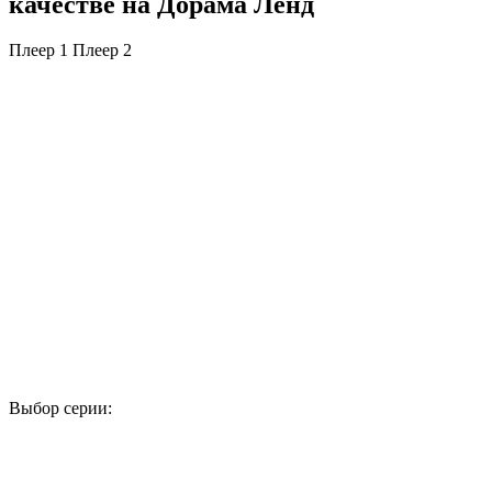
качестве на Дорама Ленд
Плеер 1
Плеер 2
Выбор серии:
1
2
3
4
5
6
7
8
9
10