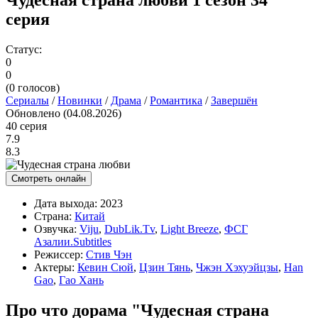
серия
Статус:
0
0
(
0
голосов)
Сериалы
/
Новинки
/
Драма
/
Романтика
/
Завершён
Обновлено (04.08.2026)
40 серия
7.9
8.3
Смотреть онлайн
Дата выхода:
2023
Страна:
Китай
Озвучка:
Viju
,
DubLik.Tv
,
Light Breeze
,
ФСГ
Азалии.Subtitles
Режиссер:
Стив Чэн
Актеры:
Кевин Сюй
,
Цзин Тянь
,
Чжэн Хэхуэйцзы
,
Han
Gao
,
Гао Хань
Про что дорама "Чудесная страна