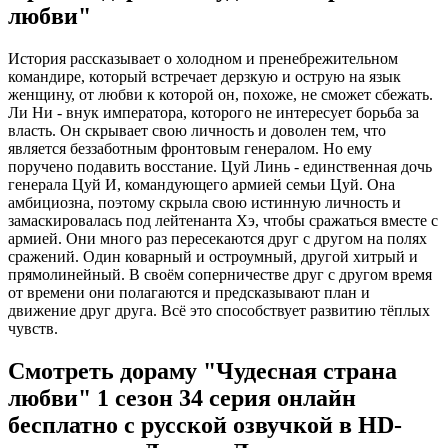
любви"
История рассказывает о холодном и пренебрежительном
командире, который встречает дерзкую и острую на язык
женщину, от любви к которой он, похоже, не сможет сбежать.
Ли Ни - внук императора, которого не интересует борьба за
власть. Он скрывает свою личность и доволен тем, что
является беззаботным фронтовым генералом. Но ему
поручено подавить восстание. Цуй Линь - единственная дочь
генерала Цуй И, командующего армией семьи Цуй. Она
амбициозна, поэтому скрыла свою истинную личность и
замаскировалась под лейтенанта Хэ, чтобы сражаться вместе с
армией. Они много раз пересекаются друг с другом на полях
сражений. Один коварный и остроумный, другой хитрый и
прямолинейный. В своём соперничестве друг с другом время
от времени они полагаются и предсказывают план и
движение друг друга. Всё это способствует развитию тёплых
чувств.
Смотреть дораму "Чудесная страна
любви" 1 сезон 34 серия онлайн
бесплатно с русской озвучкой в HD-