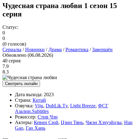
Чудесная страна любви 1 сезон 15
серия
Статус:
0
0
(
0
голосов)
Сериалы
/
Новинки
/
Драма
/
Романтика
/
Завершён
Обновлено (06.08.2026)
40 серия
7.9
8.3
Смотреть онлайн
Дата выхода:
2023
Страна:
Китай
Озвучка:
Viju
,
DubLik.Tv
,
Light Breeze
,
ФСГ
Азалии.Subtitles
Режиссер:
Стив Чэн
Актеры:
Кевин Сюй
,
Цзин Тянь
,
Чжэн Хэхуэйцзы
,
Han
Gao
,
Гао Хань