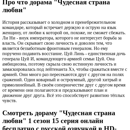
Про что дорама "Чудесная страна
любви"
История рассказывает о холодном и пренебрежительном
командире, который встречает дерзкую и острую на язык
женщину, от любви к которой он, похоже, не сможет сбежать.
Ли Ни - внук императора, которого не интересует борьба за
власть. Он скрывает свою личность и доволен тем, что
является беззаботным фронтовым генералом. Но ему
поручено подавить восстание. Цуй Линь - единственная дочь
генерала Цуй И, командующего армией семьи Цуй. Она
амбициозна, поэтому скрыла свою истинную личность и
замаскировалась под лейтенанта Хэ, чтобы сражаться вместе с
армией. Они много раз пересекаются друг с другом на полях
сражений. Один коварный и остроумный, другой хитрый и
прямолинейный. В своём соперничестве друг с другом время
от времени они полагаются и предсказывают план и
движение друг друга. Всё это способствует развитию тёплых
чувств.
Смотреть дораму "Чудесная страна
любви" 1 сезон 15 серия онлайн
бесплатно с русской озвучкой в HD-