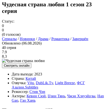
Чудесная страна любви 1 сезон 23
серия
Статус:
0
0
(
0
голосов)
Сериалы
/
Новинки
/
Драма
/
Романтика
/
Завершён
Обновлено (06.08.2026)
40 серия
7.9
8.3
Смотреть онлайн
Дата выхода:
2023
Страна:
Китай
Озвучка:
Viju
,
DubLik.Tv
,
Light Breeze
,
ФСГ
Азалии.Subtitles
Режиссер:
Стив Чэн
Актеры:
Кевин Сюй
,
Цзин Тянь
,
Чжэн Хэхуэйцзы
,
Han
Gao
,
Гао Хань