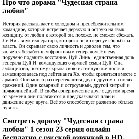
Про что дорама "Чудесная страна
любви"
История рассказывает о холодном и пренебрежительном
командире, который встречает дерзкую и острую на язык
женщину, от любви к которой он, похоже, не сможет сбежать.
Ли Ни - внук императора, которого не интересует борьба за
власть. Он скрывает свою личность и доволен тем, что
является беззаботным фронтовым генералом. Но ему
поручено подавить восстание. Цуй Линь - единственная дочь
генерала Цуй И, командующего армией семьи Цуй. Она
амбициозна, поэтому скрыла свою истинную личность и
замаскировалась под лейтенанта Хэ, чтобы сражаться вместе с
армией. Они много раз пересекаются друг с другом на полях
сражений. Один коварный и остроумный, другой хитрый и
прямолинейный. В своём соперничестве друг с другом время
от времени они полагаются и предсказывают план и
движение друг друга. Всё это способствует развитию тёплых
чувств.
Смотреть дораму "Чудесная страна
любви" 1 сезон 23 серия онлайн
бесплатно с русской озвучкой в HD-