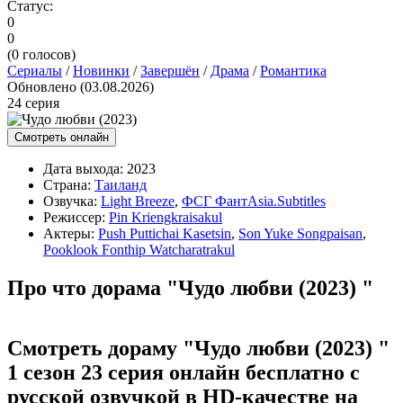
Статус:
0
0
(
0
голосов)
Сериалы
/
Новинки
/
Завершён
/
Драма
/
Романтика
Обновлено (03.08.2026)
24 серия
Смотреть онлайн
Дата выхода:
2023
Страна:
Таиланд
Озвучка:
Light Breeze
,
ФСГ ФантAsia.Subtitles
Режиссер:
Pin Kriengkraisakul
Актеры:
Push Puttichai Kasetsin
,
Son Yuke Songpaisan
,
Pooklook Fonthip Watcharatrakul
Про что дорама "Чудо любви (2023) "
Смотреть дораму "Чудо любви (2023) "
1 сезон 23 серия онлайн бесплатно с
русской озвучкой в HD-качестве на