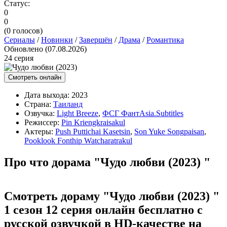
Статус:
0
0
(
0
голосов)
Сериалы
/
Новинки
/
Завершён
/
Драма
/
Романтика
Обновлено (07.08.2026)
24 серия
Смотреть онлайн
Дата выхода:
2023
Страна:
Таиланд
Озвучка:
Light Breeze
,
ФСГ ФантAsia.Subtitles
Режиссер:
Pin Kriengkraisakul
Актеры:
Push Puttichai Kasetsin
,
Son Yuke Songpaisan
,
Pooklook Fonthip Watcharatrakul
Про что дорама "Чудо любви (2023) "
Смотреть дораму "Чудо любви (2023) "
1 сезон 12 серия онлайн бесплатно с
русской озвучкой в HD-качестве на