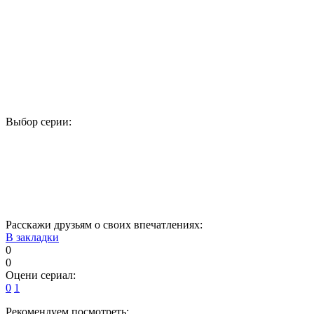
Выбор серии:
1
2
3
4
5
6
7
8
9
10
11
12
13
14
15
Расскажи друзьям о своих впечатлениях:
В закладки
0
0
Оцени сериал:
0
1
Рекомендуем посмотреть: