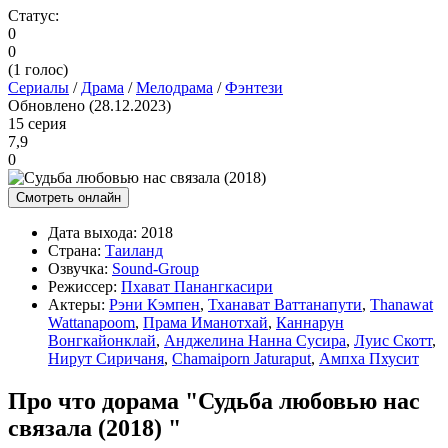
Статус:
0
0
(
1
голос)
Сериалы
/
Драма
/
Мелодрама
/
Фэнтези
Обновлено (28.12.2023)
15 серия
7,9
0
Смотреть онлайн
Дата выхода:
2018
Страна:
Таиланд
Озвучка:
Sound-Group
Режиссер:
Пхават Панангкасири
Актеры:
Рэни Кэмпен
,
Тханават Ваттанапути
,
Thanawat
Wattanapoom
,
Прама Иманотхай
,
Каннарун
Вонгкайонклай
,
Анджелина Нанна Сусира
,
Луис Скотт
,
Нирут Сиричаня
,
Chamaiporn Jaturaput
,
Ампха Пхусит
Про что дорама "Судьба любовью нас
связала (2018) "