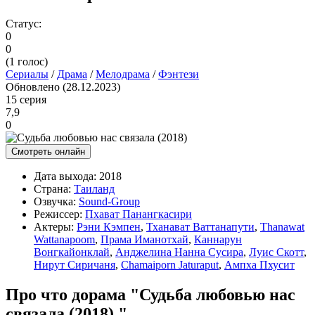
Статус:
0
0
(
1
голос)
Сериалы
/
Драма
/
Мелодрама
/
Фэнтези
Обновлено (28.12.2023)
15 серия
7,9
0
Смотреть онлайн
Дата выхода:
2018
Страна:
Таиланд
Озвучка:
Sound-Group
Режиссер:
Пхават Панангкасири
Актеры:
Рэни Кэмпен
,
Тханават Ваттанапути
,
Thanawat
Wattanapoom
,
Прама Иманотхай
,
Каннарун
Вонгкайонклай
,
Анджелина Нанна Сусира
,
Луис Скотт
,
Нирут Сиричаня
,
Chamaiporn Jaturaput
,
Ампха Пхусит
Про что дорама "Судьба любовью нас
связала (2018) "