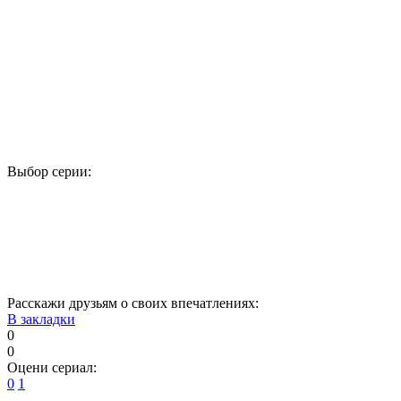
Выбор серии:
1
2
3
4
5
6
7
8
9
10
11
12
13
14
15
Расскажи друзьям о своих впечатлениях:
В закладки
0
0
Оцени сериал:
0
1