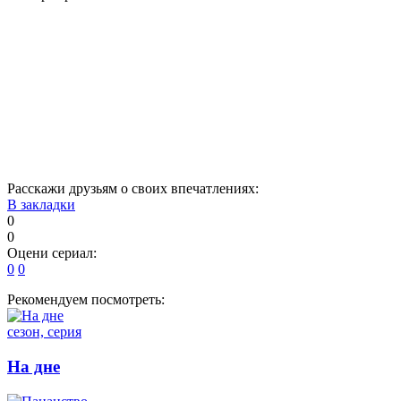
1
2
3
4
5
6
7
8
9
10
11
12
13
14
15
16
17
18
19
20
21
22
Расскажи друзьям о своих впечатлениях:
В закладки
0
0
Оцени сериал:
0
0
Рекомендуем посмотреть:
сезон, серия
На дне