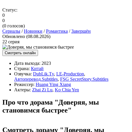
Статус:
0
0
(
0
голосов)
Сериалы
/
Новинки
/
Романтика
/
Завершён
Обновлено (08.08.2026)
22 серия
Смотреть онлайн
Дата выхода:
2023
Страна:
Китай
Озвучка:
DubLik.Tv
,
LE-Production
,
Автоперевод.Subtitles
,
FSG SecretStory.Subtitles
Режиссер:
Huang Ying Xiang
Актеры:
Zhai Zi Lu
,
Ko Chia Yen
Про что дорама "Доверяя, мы
становимся быстрее"
Смотреть дораму "Доверяя, мы