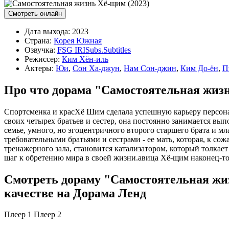
Смотреть онлайн
Дата выхода:
2023
Страна:
Корея Южная
Озвучка:
FSG IRISubs.Subtitles
Режиссер:
Ким Хён-иль
Актеры:
Юи
,
Сон Ха-джун
,
Нам Сон-джин
,
Ким До-ён
,
П
Про что дорама "Самостоятельная жизн
Спортсменка и красХё Шим сделала успешную карьеру персонал
своих четырех братьев и сестер, она постоянно занимается в
семье, умного, но эгоцентричного второго старшего брата и м
требовательными братьями и сестрами - ее мать, которая, к с
тренажерного зала, становится катализатором, который толкает 
шаг к обретению мира в своей жизни.авица Хё-щим наконец-то 
Смотреть дораму "Самостоятельная жизн
качестве на Дорама Ленд
Плеер 1
Плеер 2