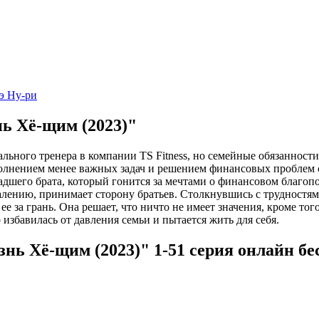
э Ну-ри
ь Хё-щим (2023)"
ьного тренера в компании TS Fitness, но семейные обязанности
ыполнением менее важных задач и решением финансовых проблем 
ладшего брата, который гонится за мечтами о финансовом благо
ожалению, принимает сторону братьев. Столкнувшись с трудностя
ее за грань. Она решает, что ничто не имеет значения, кроме то
избавилась от давления семьи и пытается жить для себя.
ь Хё-щим (2023)" 1-51 серия онлайн бес