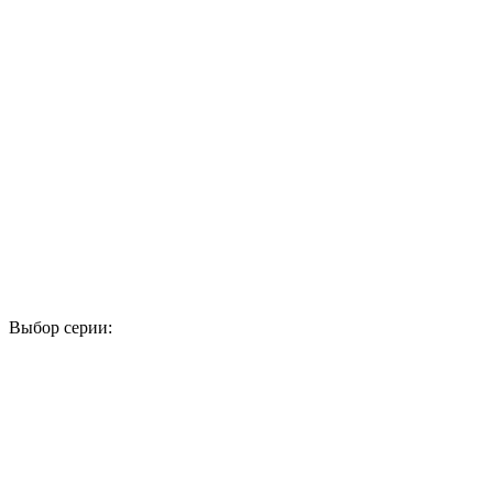
Выбор серии:
1
2
3
4
5
17
18
19
20
21
33
34
35
36
37
49
50
51