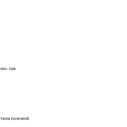
нию. там
ством полезной