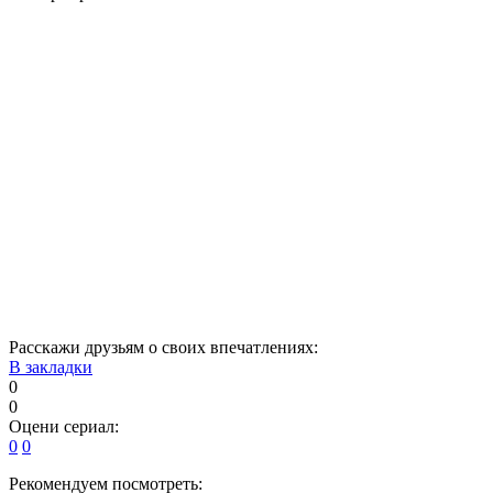
1
2
3
4
5
6
7
8
9
10
11
12
13
14
15
16
17
18
19
20
21
22
23
24
25
26
27
28
29
30
31
32
33
34
35
36
37
38
39
40
Расскажи друзьям о своих впечатлениях:
В закладки
0
0
Оцени сериал:
0
0
Рекомендуем посмотреть: