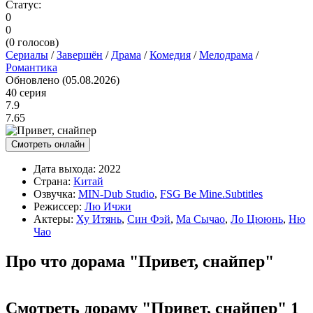
Статус:
0
0
(
0
голосов)
Сериалы
/
Завершён
/
Драма
/
Комедия
/
Мелодрама
/
Романтика
Обновлено (05.08.2026)
40 серия
7.9
7.65
Смотреть онлайн
Дата выхода:
2022
Страна:
Китай
Озвучка:
MIN-Dub Studio
,
FSG Be Mine.Subtitles
Режиссер:
Лю Ичжи
Актеры:
Ху Итянь
,
Син Фэй
,
Ма Сычао
,
Ло Цююнь
,
Ню
Чао
Про что дорама "Привет, снайпер"
Смотреть дораму "Привет, снайпер" 1