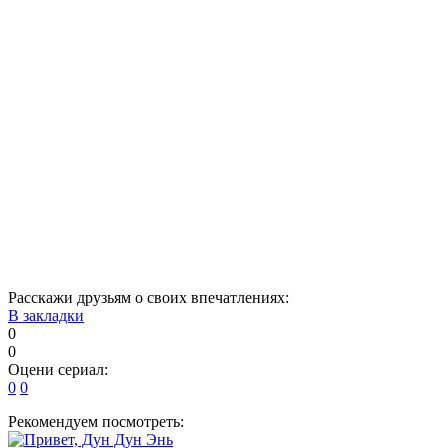
1
2
3
4
5
6
7
8
9
10
11
12
13
14
15
16
17
18
19
20
21
22
23
24
25
26
27
28
29
30
31
32
33
34
35
36
37
38
39
40
Расскажи друзьям о своих впечатлениях:
В закладки
0
0
Оцени сериал:
0
0
Рекомендуем посмотреть: