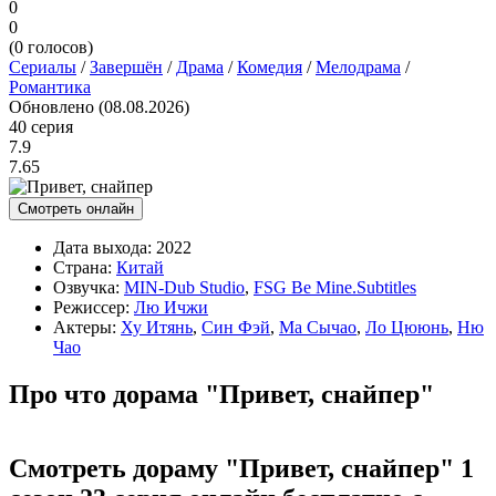
0
0
(
0
голосов)
Сериалы
/
Завершён
/
Драма
/
Комедия
/
Мелодрама
/
Романтика
Обновлено (08.08.2026)
40 серия
7.9
7.65
Смотреть онлайн
Дата выхода:
2022
Страна:
Китай
Озвучка:
MIN-Dub Studio
,
FSG Be Mine.Subtitles
Режиссер:
Лю Ичжи
Актеры:
Ху Итянь
,
Син Фэй
,
Ма Сычао
,
Ло Цююнь
,
Ню
Чао
Про что дорама "Привет, снайпер"
Смотреть дораму "Привет, снайпер" 1