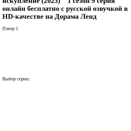
искупление (2023) " 1 сезон 9 серия
онлайн бесплатно с русской озвучкой в
HD-качестве на Дорама Ленд
Плеер 1
Выбор серии:
1
2
3
4
5
6
7
8
9
10
11
12
13
14
15
16
17
18
19
20
21
22
23
24
25