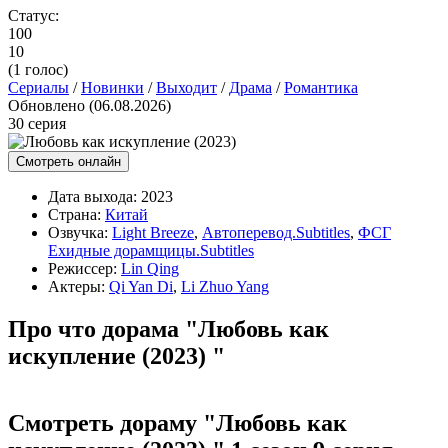
Статус:
100
10
(
1
голос)
Сериалы
/
Новинки
/
Выходит
/
Драма
/
Романтика
Обновлено (06.08.2026)
30 серия
Смотреть онлайн
Дата выхода:
2023
Страна:
Китай
Озвучка:
Light Breeze
,
Автоперевод.Subtitles
,
ФСГ
Ехидные дорамщицы.Subtitles
Режиссер:
Lin Qing
Актеры:
Qi Yan Di
,
Li Zhuo Yang
Про что дорама "Любовь как
искупление (2023) "
Смотреть дораму "Любовь как