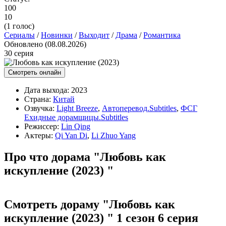
100
10
(
1
голос)
Сериалы
/
Новинки
/
Выходит
/
Драма
/
Романтика
Обновлено (08.08.2026)
30 серия
Смотреть онлайн
Дата выхода:
2023
Страна:
Китай
Озвучка:
Light Breeze
,
Автоперевод.Subtitles
,
ФСГ
Ехидные дорамщицы.Subtitles
Режиссер:
Lin Qing
Актеры:
Qi Yan Di
,
Li Zhuo Yang
Про что дорама "Любовь как
искупление (2023) "
Смотреть дораму "Любовь как
искупление (2023) " 1 сезон 6 серия