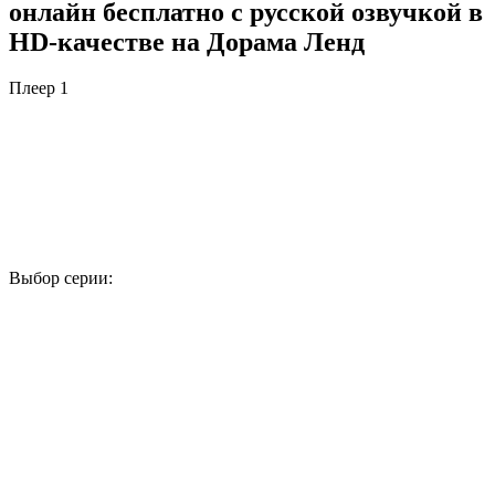
онлайн бесплатно с русской озвучкой в
HD-качестве на Дорама Ленд
Плеер 1
Выбор серии:
1
2
3
4
5
6
7
8
9
10
11
12
13
14
15
16
17
18
19
20
21
22
23
24
25