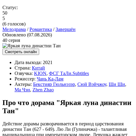
Статус:
50
5
(
6
голосов)
Мелодрама
/
Романтика
/
Завершён
Обновлено (07.08.2026)
40 серия
Смотреть онлайн
Дата выхода:
2021
Страна:
Китай
Озвучка:
KION
,
ФСГ ТаЛи.Subtitles
Режиссер:
Чань Ка-Лам
Актеры:
Бекстияр Гюльнэзэр
,
Сюй Вэйчжоу
,
Ши Ши
,
Ма Чэн
,
Zhen Zhao
Про что дорама "Яркая луна династии
Тан"
Действие дорамы разворачивается в период царствования
династии Тан (627 - 649). Лю Ли (Гулиначжа) - талантливая
вышивальщица при императорском дворе. Девушка жаждет