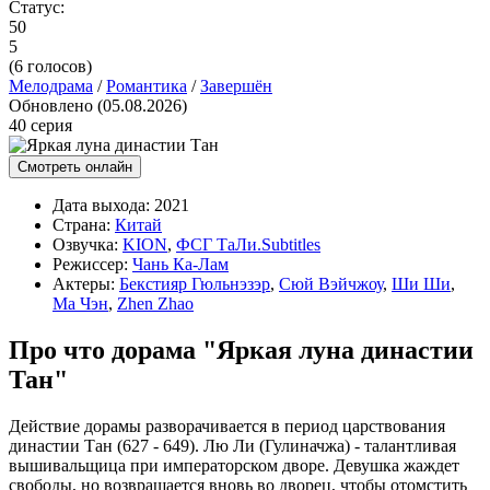
Статус:
50
5
(
6
голосов)
Мелодрама
/
Романтика
/
Завершён
Обновлено (05.08.2026)
40 серия
Смотреть онлайн
Дата выхода:
2021
Страна:
Китай
Озвучка:
KION
,
ФСГ ТаЛи.Subtitles
Режиссер:
Чань Ка-Лам
Актеры:
Бекстияр Гюльнэзэр
,
Сюй Вэйчжоу
,
Ши Ши
,
Ма Чэн
,
Zhen Zhao
Про что дорама "Яркая луна династии
Тан"
Действие дорамы разворачивается в период царствования
династии Тан (627 - 649). Лю Ли (Гулиначжа) - талантливая
вышивальщица при императорском дворе. Девушка жаждет
свободы, но возвращается вновь во дворец, чтобы отомстить