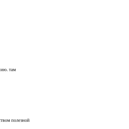
нию. там
ством полезной