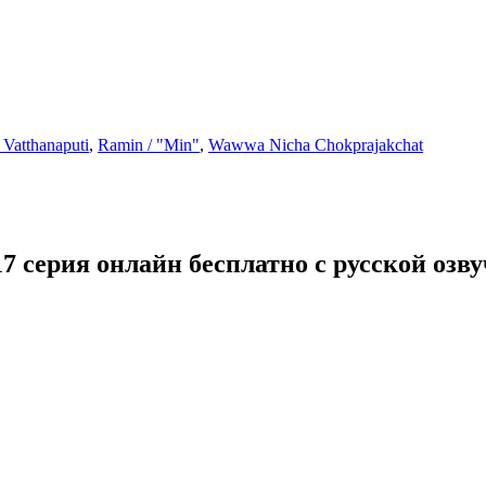
Vatthanaputi
,
Ramin / "Min"
,
Wawwa Nicha Chokprajakchat
7 серия онлайн бесплатно с русской озв