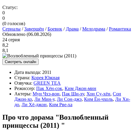
Статус:
0
0
(
0
голосов)
Сериалы
/
Завершён
/
Боевик
/
Драма
/
Мелодрама
/
Романтика
Обновлено (06.08.2026)
24 серия
8,2
8,1
Смотреть онлайн
Дата выхода:
2011
Страна:
Корея Южная
Озвучка:
GREEN TEA
Режиссер:
Пак Хён-сок
,
Ким Джон-мин
Актеры:
Мун Чхэ-вон
,
Пак Щи-ху
,
Хон Су-хён
,
Сон
Джон-хо
,
Ли Мин-у
,
Ли Сон-джэ
,
Ким Ён-чхоль
,
Ли Хи-
до
,
Ли Хё-джон
,
Ким Рве-ха
Про что дорама "Возлюбленный
принцессы (2011) "