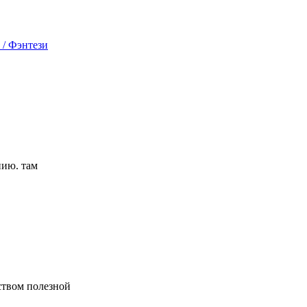
 / Фэнтези
нию. там
ством полезной