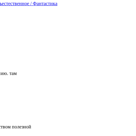
ъестественное / Фантастика
нию. там
ством полезной