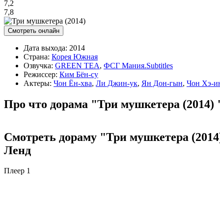
7,2
7,8
Смотреть онлайн
Дата выхода:
2014
Страна:
Корея Южная
Озвучка:
GREEN TEA
,
ФСГ Мания.Subtitles
Режиссер:
Ким Бён-су
Актеры:
Чон Ён-хва
,
Ли Джин-ук
,
Ян Дон-гын
,
Чон Хэ-и
Про что дорама "Три мушкетера (2014) 
Смотреть дораму "Три мушкетера (2014)
Ленд
Плеер 1