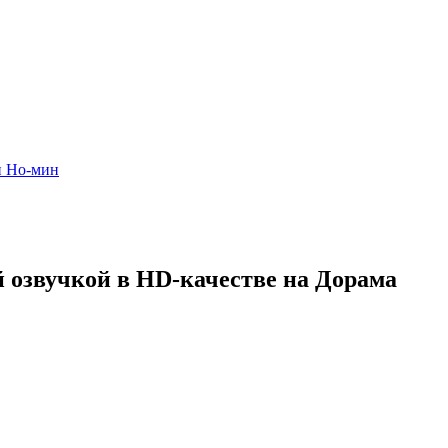
н Но-мин
й озвучкой в HD-качестве на Дорама