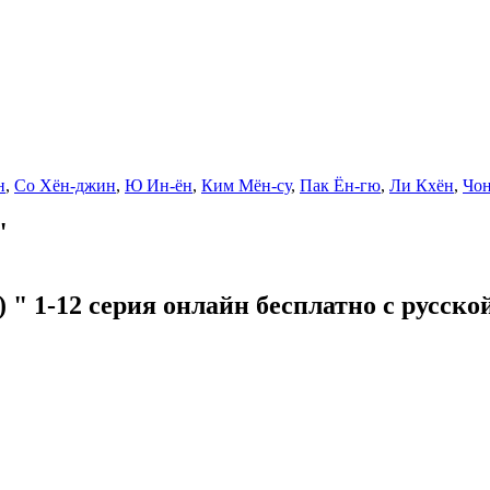
н
,
Со Хён-джин
,
Ю Ин-ён
,
Ким Мён-су
,
Пак Ён-гю
,
Ли Кхён
,
Чо
"
 " 1-12 серия онлайн бесплатно с русско