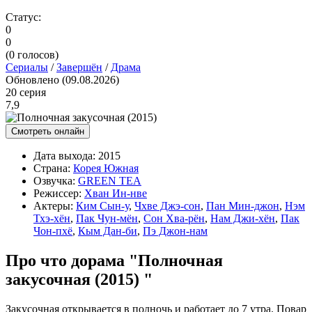
Статус:
0
0
(
0
голосов)
Сериалы
/
Завершён
/
Драма
Обновлено (09.08.2026)
20 серия
7,9
Смотреть онлайн
Дата выхода:
2015
Страна:
Корея Южная
Озвучка:
GREEN TEA
Режиссер:
Хван Ин-нве
Актеры:
Ким Сын-у
,
Чхве Джэ-сон
,
Пан Мин-джон
,
Нэм
Тхэ-хён
,
Пак Чун-мён
,
Сон Хва-рён
,
Нам Джи-хён
,
Пак
Чон-пхё
,
Кым Дан-би
,
Пэ Джон-нам
Про что дорама "Полночная
закусочная (2015) "
Закусочная открывается в полночь и работает до 7 утра. Повар