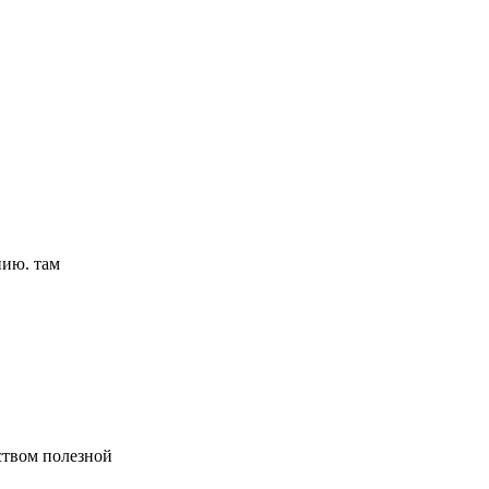
нию. там
ством полезной