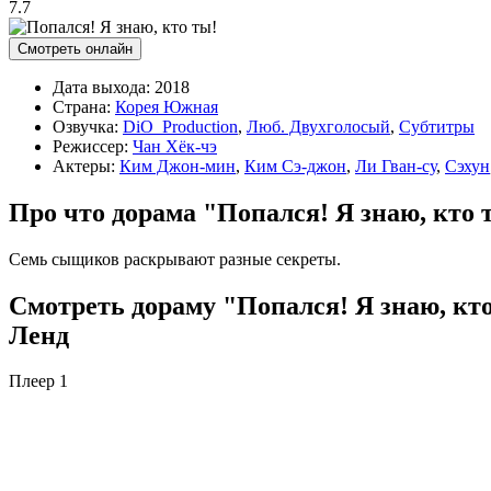
7.7
Смотреть онлайн
Дата выхода:
2018
Страна:
Корея Южная
Озвучка:
DiO_Production
,
Люб. Двухголосый
,
Субтитры
Режиссер:
Чан Хёк-чэ
Актеры:
Ким Джон-мин
,
Ким Сэ-джон
,
Ли Гван-су
,
Сэхун
Про что дорама "Попался! Я знаю, кто 
Семь сыщиков раскрывают разные секреты.
Смотреть дораму "Попался! Я знаю, кто
Ленд
Плеер 1