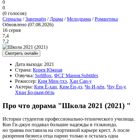
0
0
(
0
голосов)
Сериалы
/
Завершён
/
Драма
/
Мелодрама
/
Романтика
Обновлено (07.08.2026)
16 серия
7,4
7,2
Смотреть онлайн
Дата выхода:
2021
Страна:
Корея Южная
Озвучка:
SoftBox
,
ФСГ Мания.Subtitles
Режиссер:
Ким Мин-тхэ
,
Хан Сан-у
Актеры:
Ким Ё-хан
,
Ким Ён-дэ
,
Чо И-хён
,
Чху Ён-у
,
Хван Бо-рым-бёль
Про что дорама "Школа 2021 (2021) "
Истории студентов профессионально-технического училища.
Кон Ги-джун подавал большие надежды в тхэквондо,
но травма поставила на спортивной карьере крест. А после
разорения бизнеса отца парню только и осталась одна