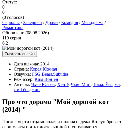
Статус:
0
0
(
0
голосов)
Сериалы
/
Завершён
/
Драма
/
Комедия
/
Мелодрама
/
Романтика
Обновлено (08.08.2026)
119 серия
6,2
Смотреть онлайн
Дата выхода:
2014
Страна:
Корея Южная
Озвучка:
FSG Bears.Subtitles
Режиссер:
Ким Вон-ён
Актеры:
Чхве Юн-ён
,
Хён У
,
Чхве Мин
,
Токко Ён-джэ
,
Ли Гён-джин
Про что дорама "Мой дорогой кот
(2014) "
После смерти отца молодая и полная надежд Ян-сун бросает
свои мечты стать писательницей и устраивается