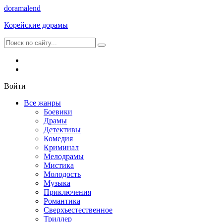
dorama
lend
Корейские дорамы
Войти
Все жанры
Боевики
Драмы
Детективы
Комедия
Криминал
Мелодрамы
Мистика
Молодость
Музыка
Приключения
Романтика
Сверхъестественное
Триллер