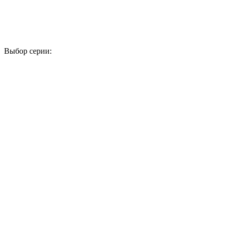
Выбор серии:
1
2
3
4
5
6
7
8
9
10
11
12
13
14
15
16
17
18
19
20
21
22
23
24
25
26
27
28
29
30
31
32
33
34
35
36
37
38
39
40
41
42
43
44
45