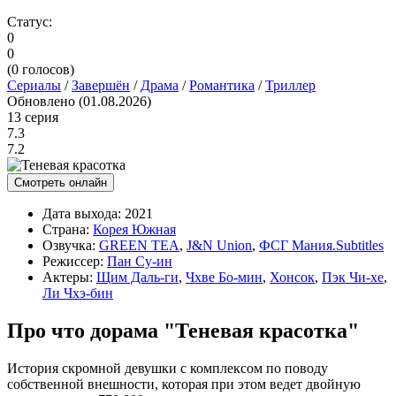
Статус:
0
0
(
0
голосов)
Сериалы
/
Завершён
/
Драма
/
Романтика
/
Триллер
Обновлено (01.08.2026)
13 серия
7.3
7.2
Смотреть онлайн
Дата выхода:
2021
Страна:
Корея Южная
Озвучка:
GREEN TEA
,
J&N Union
,
ФСГ Мания.Subtitles
Режиссер:
Пан Су-ин
Актеры:
Щим Даль-ги
,
Чхве Бо-мин
,
Хонсок
,
Пэк Чи-хе
,
Ли Чхэ-бин
Про что дорама "Теневая красотка"
История скромной девушки с комплексом по поводу
собственной внешности, которая при этом ведет двойную