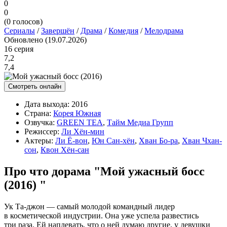
0
0
(
0
голосов)
Сериалы
/
Завершён
/
Драма
/
Комедия
/
Мелодрама
Обновлено (19.07.2026)
16 серия
7,2
7,4
Смотреть онлайн
Дата выхода:
2016
Страна:
Корея Южная
Озвучка:
GREEN TEA
,
Тайм Медиа Групп
Режиссер:
Ли Хён-мин
Актеры:
Ли Ё-вон
,
Юн Сан-хён
,
Хван Бо-ра
,
Хван Чхан-
сон
,
Квон Хён-сан
Про что дорама "Мой ужасный босс
(2016) "
Ук Та-джон — самый молодой командный лидер
в косметической индустрии. Она уже успела развестись
три раза. Ей наплевать, что о ней думаю другие, у девушки