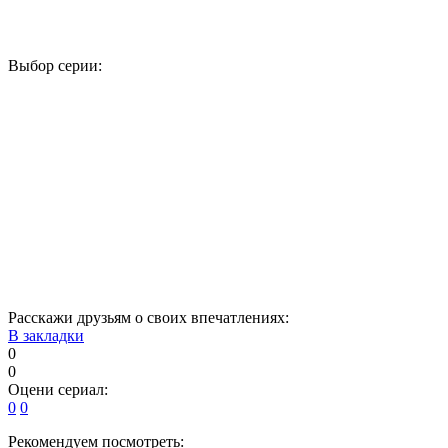
Выбор серии:
1
2
3
4
5
6
7
8
9
10
11
12
13
14
15
16
17
18
19
20
21
22
23
24
25
26
27
28
29
Расскажи друзьям о своих впечатлениях:
В закладки
0
0
Оцени сериал:
0
0
Рекомендуем посмотреть: