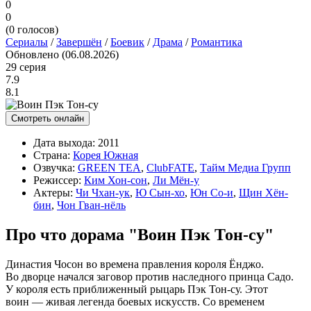
0
0
(
0
голосов)
Сериалы
/
Завершён
/
Боевик
/
Драма
/
Романтика
Обновлено (06.08.2026)
29 серия
7.9
8.1
Смотреть онлайн
Дата выхода:
2011
Страна:
Корея Южная
Озвучка:
GREEN TEA
,
ClubFATE
,
Тайм Медиа Групп
Режиссер:
Ким Хон-сон
,
Ли Мён-у
Актеры:
Чи Чхан-ук
,
Ю Сын-хо
,
Юн Со-и
,
Щин Хён-
бин
,
Чон Гван-нёль
Про что дорама "Воин Пэк Тон-су"
Династия Чосон во времена правления короля Ёнджо.
Во дворце начался заговор против наследного принца Садо.
У короля есть приближенный рыцарь Пэк Тон-су. Этот
воин — живая легенда боевых искусств. Со временем