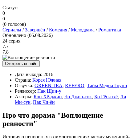
Статус:
0
0
(
0
голосов)
Сериалы
/
Завершён
/
Комедия
/
Мелодрама
/
Романтика
Обновлено (06.08.2026)
24 серия
7.7
7.8
Смотреть онлайн
Дата выхода:
2016
Страна:
Корея Южная
Озвучка:
GREEN TEA
,
REFERO
,
Тайм Медиа Групп
Режиссер:
Пак Щин-у
Актеры:
Кон Хё-джин
,
Чо Джон-сок
,
Ко Гён-пхё
,
Ли
Ми-сук
,
Пак Чи-ён
Про что дорама "Воплощение
ревности"
История о непростых взаимоотношениях между мужчиной-