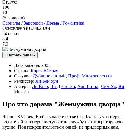
Статус:
100
10
(
5
голосов)
Сериалы
/
Завершён
/
Драма
/
Романтика
Обновлено (05.08.2026)
54 серия
8.4
7.9
Смотреть онлайн
Дата выхода:
2003
Страна:
Корея Южная
Озвучка:
Дублированный
,
Проф. Многоголосый
Режиссер:
Ли Бён-хун
Актеры:
Ли Ён-э
,
Чи Джин-хи
,
Хон Ри-на
,
Лим Хо
,
Ян
Ми-гён
Про что дорама "Жемчужина дворца"
Чосон, XVI век. Ещё в младенчестве Со Джан-гым потеряла
родителей и теперь поступает на службу на императорскую
кухню. Под покровительством одной из придворных дам,