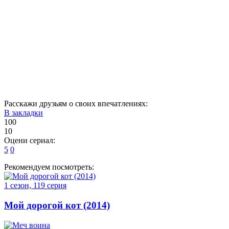
51
52
53
54
55
56
57
58
59
60
61
62
63
64
65
66
67
68
69
70
71
Расскажи друзьям о своих впечатлениях:
В закладки
100
10
Оцени сериал:
5
0
Рекомендуем посмотреть:
1 сезон, 119 серия
Мой дорогой кот (2014)