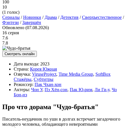
100
10
(
1
голос)
Сериалы
/
Новинки
/
Драма
/
Детектив
/
Сверхъестественное
/
Фэнтези
/
Завершён
Обновлено (07.08.2026)
16 серия
7.6
7.8
Смотреть онлайн
Дата выхода:
2023
Страна:
Корея Южная
Озвучка:
ViruseProject
,
Time Media Group
,
SoftBox
Стажёры
,
Субтитры
Режиссер:
Пак Чхан-хон
Актеры:
Чон У
,
Пэ Хён-сон
,
Пак Ю-рим
,
Ли Ги-у
,
Чо
Бон-нэ
Про что дорама "Чудо-братья"
Писатель-неудачник по уши в долгах встречает загадочного
молодого человека, обладающего невероятными