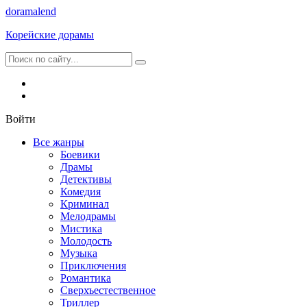
dorama
lend
Корейские дорамы
Войти
Все жанры
Боевики
Драмы
Детективы
Комедия
Криминал
Мелодрамы
Мистика
Молодость
Музыка
Приключения
Романтика
Сверхъестественное
Триллер