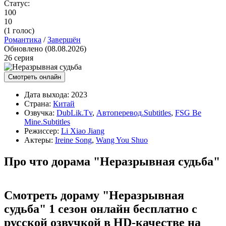
Статус:
100
10
(
1
голос)
Романтика
/
Завершён
Обновлено (08.08.2026)
26 серия
Смотреть онлайн
Дата выхода:
2023
Страна:
Китай
Озвучка:
DubLik.Tv
,
Автоперевод.Subtitles
,
FSG Be
Mine.Subtitles
Режиссер:
Li Xiao Jiang
Актеры:
Ireine Song
,
Wang You Shuo
Про что дорама "Неразрывная судьба"
Смотреть дораму "Неразрывная
судьба" 1 сезон онлайн бесплатно с
русской озвучкой в HD-качестве на