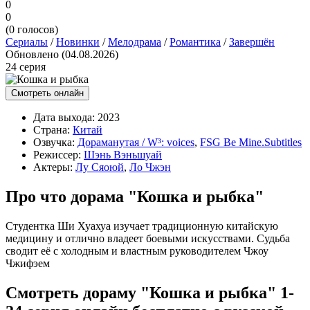
0
0
(
0
голосов)
Сериалы
/
Новинки
/
Мелодрама
/
Романтика
/
Завершён
Обновлено (04.08.2026)
24 серия
Смотреть онлайн
Дата выхода:
2023
Страна:
Китай
Озвучка:
Дораманутая / W³: voices
,
FSG Be Mine.Subtitles
Режиссер:
Шэнь Вэньшуай
Актеры:
Лу Сяоюй
,
Ло Чжэн
Про что дорама "Кошка и рыбка"
Студентка Ши Хуахуа изучает традиционную китайскую
медицину и отлично владеет боевыми искусствами. Судьба
сводит её с холодным и властным руководителем Чжоу
Чжифэем
Смотреть дораму "Кошка и рыбка" 1-