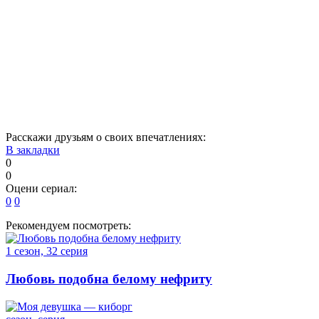
1
2
3
4
5
6
7
8
9
10
11
12
13
14
15
16
17
18
19
20
21
22
23
24
Расскажи друзьям о своих впечатлениях:
В закладки
0
0
Оцени сериал:
0
0
Рекомендуем посмотреть:
1 сезон, 32 серия
Любовь подобна белому нефриту