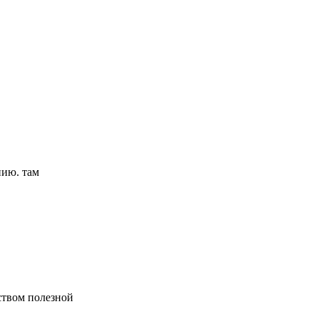
нию. там
ством полезной