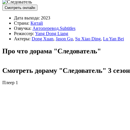
Смотреть онлайн
Дата выхода:
2023
Страна:
Китай
Озвучка:
Автоперевод.Subtitles
Режиссер:
Yang Dong Liang
Актеры:
Dong Xuan
,
Jason Gu
,
Su Xiao Ding
,
Lu Yan Bei
Про что дорама "Следователь"
Смотреть дораму "Следователь" 3 сезон
Плеер 1