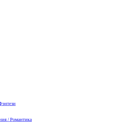
 Фэнтези
ния / Романтика