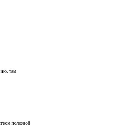
нию. там
ством полезной