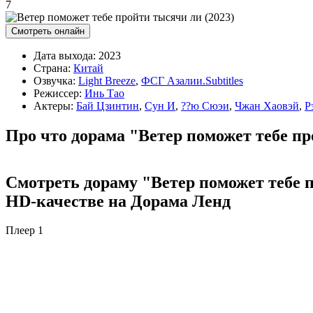
7
Смотреть онлайн
Дата выхода:
2023
Страна:
Китай
Озвучка:
Light Breeze
,
ФСГ Азалии.Subtitles
Режиссер:
Инь Тао
Актеры:
Бай Цзинтин
,
Сун И
,
??ю Сюэи
,
Чжан Хаовэй
,
Р
Про что дорама "Ветер поможет тебе пр
Смотреть дораму "Ветер поможет тебе пр
HD-качестве на Дорама Ленд
Плеер 1