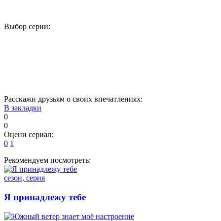
Выбор серии:
1
2
3
4
5
17
18
19
20
21
33
34
35
36
37
Расскажи друзьям о своих впечатлениях:
В закладки
0
0
Оцени сериал:
0
1
Рекомендуем посмотреть:
сезон, серия
Я принадлежу тебе