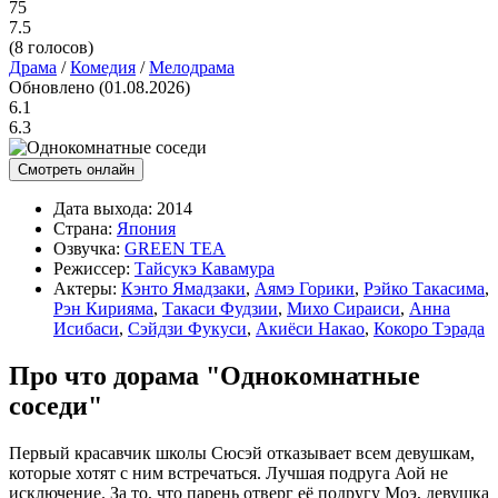
75
7.5
(
8
голосов)
Драма
/
Комедия
/
Мелодрама
Обновлено (01.08.2026)
6.1
6.3
Смотреть онлайн
Дата выхода:
2014
Страна:
Япония
Озвучка:
GREEN TEA
Режиссер:
Тайсукэ Кавамура
Актеры:
Кэнто Ямадзаки
,
Аямэ Горики
,
Рэйко Такасима
,
Рэн Кирияма
,
Такаси Фудзии
,
Михо Сираиси
,
Анна
Исибаси
,
Сэйдзи Фукуси
,
Акиёси Накао
,
Кокоро Тэрада
Про что дорама "Однокомнатные
соседи"
Первый красавчик школы Сюсэй отказывает всем девушкам,
которые хотят с ним встречаться. Лучшая подруга Аой не
исключение. За то, что парень отверг её подругу Моэ, девушка