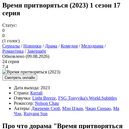
Время притворяться (2023) 1 сезон 17
серия
Статус:
0
0
(
1
голос)
Сериалы
/
Новинки
/
Драма
/
Комедия
/
Мелодрама
/
Романтика
/
Завершён
Обновлено (09.08.2026)
24 серия
7,4
Смотреть онлайн
Дата выхода:
2023
Страна:
Китай
Озвучка:
Light Breeze
,
FSG Tonyvika's World.Subtitles
Режиссер:
Nelson Chau
Актеры:
Джереми Сюй
,
Мэн Цзыи
,
Чжан Синью
,
Ма
Чэн
,
Ruiyang Sun
Про что дорама "Время притворяться