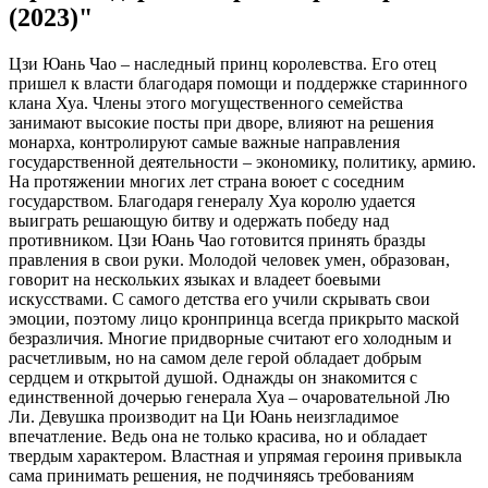
(2023)"
Цзи Юань Чао – наследный принц королевства. Его отец
пришел к власти благодаря помощи и поддержке старинного
клана Хуа. Члены этого могущественного семейства
занимают высокие посты при дворе, влияют на решения
монарха, контролируют самые важные направления
государственной деятельности – экономику, политику, армию.
На протяжении многих лет страна воюет с соседним
государством. Благодаря генералу Хуа королю удается
выиграть решающую битву и одержать победу над
противником. Цзи Юань Чао готовится принять бразды
правления в свои руки. Молодой человек умен, образован,
говорит на нескольких языках и владеет боевыми
искусствами. С самого детства его учили скрывать свои
эмоции, поэтому лицо кронпринца всегда прикрыто маской
безразличия. Многие придворные считают его холодным и
расчетливым, но на самом деле герой обладает добрым
сердцем и открытой душой. Однажды он знакомится с
единственной дочерью генерала Хуа – очаровательной Лю
Ли. Девушка производит на Ци Юань неизгладимое
впечатление. Ведь она не только красива, но и обладает
твердым характером. Властная и упрямая героиня привыкла
сама принимать решения, не подчиняясь требованиям