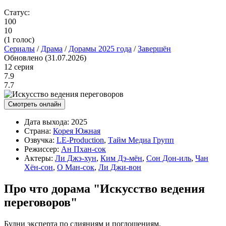
Статус:
100
10
(
1
голос)
Сериалы
/
Драма
/
Дорамы 2025 года
/
Завершён
Обновлено (31.07.2026)
12 серия
7.9
7.7
Смотреть онлайн
Дата выхода:
2025
Страна:
Корея Южная
Озвучка:
LE-Production
,
Тайм Медиа Групп
Режиссер:
Ан Пхан-сок
Актеры:
Ли Джэ-хун
,
Ким Дэ-мён
,
Сон Дон-иль
,
Чан
Хён-сон
,
О Ман-сок
,
Ли Джи-вон
Про что дорама "Искусство ведения
переговоров"
Будни эксперта по слияниям и поглощениям.